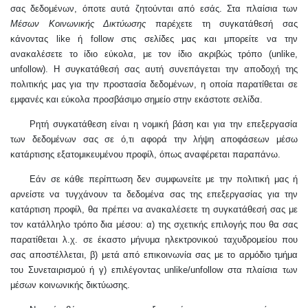
σας δεδομένων, όποτε αυτά ζητούνται από εσάς. Στα πλαίσια των
Μέσων Κοινωνικής Δικτύωσης
παρέχετε τη συγκατάθεσή σας
κάνοντας like ή follow στις σελίδες μας και μπορείτε να την
ανακαλέσετε το ίδιο εύκολα, με τον ίδιο ακριβώς τρόπο (unlike,
unfollow). Η συγκατάθεσή σας αυτή συνεπάγεται την αποδοχή της
πολιτικής μας για την προστασία δεδομένων, η οποία παρατίθεται σε
εμφανές και εύκολα προσβάσιμο σημείο στην εκάστοτε σελίδα.
Ρητή συγκατάθεση είναι η νομική βάση και για την επεξεργασία
των δεδομένων σας σε ό,τι αφορά την λήψη αποφάσεων μέσω
κατάρτισης εξατομικευμένου προφίλ, όπως αναφέρεται παραπάνω.
Εάν σε κάθε περίπτωση δεν συμφωνείτε με την πολιτική μας ή
αρνείστε να τυγχάνουν τα δεδομένα σας της επεξεργασίας για την
κατάρτιση προφίλ, θα πρέπει να ανακαλέσετε τη συγκατάθεσή σας με
τον κατάλληλο τρόπο δια μέσου: α) της σχετικής επιλογής που θα σας
παρατίθεται λ.χ. σε έκαστο μήνυμα ηλεκτρονικού ταχυδρομείου που
σας αποστέλλεται, β) μετά από επικοινωνία σας με το αρμόδιο τμήμα
του Συνεταιρισμού ή γ) επιλέγοντας unlike/unfollow στα πλαίσια των
μέσων κοινωνικής δικτύωσης.