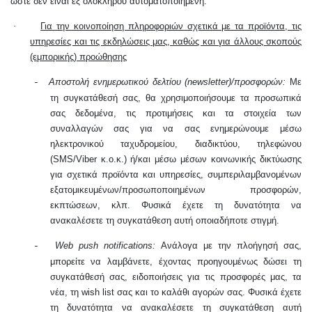
ώστε δεν είναι εξ ολοκλήρου αυτοματοποιημένη.
·
Για την κοινοποίηση πληροφοριών σχετικά με τα προϊόντα, τις
υπηρεσίες και τις εκδηλώσεις μας, καθώς και για άλλους σκοπούς
(εμπορικής) προώθησης
Αποστολή ενημερωτικού δελτίου (newsletter)/προσφορών:
Με
-
τη συγκατάθεσή σας, θα χρησιμοποιήσουμε τα προσωπικά
σας δεδομένα, τις προτιμήσεις και τα στοιχεία των
συναλλαγών σας για να σας ενημερώνουμε μέσω
ηλεκτρονικού ταχυδρομείου, διαδικτύου, τηλεφώνου
(
SMS
/
Viber
κ.ο.κ.) ή/και μέσω μέσων κοινωνικής δικτύωσης
για σχετικά προϊόντα και υπηρεσίες, συμπεριλαμβανομένων
εξατομικευμένων/προσωποποιημένων προσφορών,
εκπτώσεων, κλπ. Φυσικά έχετε τη δυνατότητα να
ανακαλέσετε τη συγκατάθεση αυτή οποιαδήποτε στιγμή.
Web push notifications:
Ανάλογα με την πλοήγησή σας,
-
μπορείτε να λαμβάνετε, έχοντας πρoηγουμένως δώσει τη
συγκατάθεσή σας, ειδοποιήσεις για τις προσφορές μας, τα
νέα, τη wish list σας και το καλάθι αγορών σας. Φυσικά έχετε
τη δυνατότητα να ανακαλέσετε τη συγκατάθεση αυτή