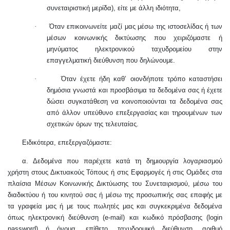
συνεταιριστική μερίδα), είτε με άλλη ιδιότητα,
·
Όταν επικοινωνείτε μαζί μας μέσω της ιστοσελίδας ή των
μέσων κοινωνικής δικτύωσης που χειριζόμαστε ή
μηνύματος ηλεκτρονικού ταχυδρομείου στην
επαγγελματική διεύθυνση που δηλώνουμε.
·
Όταν έχετε ήδη καθ’ οιονδήποτε τρόπο καταστήσει
δημόσια γνωστά και προσβάσιμα τα δεδομένα σας ή έχετε
δώσει συγκατάθεση να κοινοποιούνται τα δεδομένα σας
από άλλον υπεύθυνο επεξεργασίας και τηρουμένων των
σχετικών όρων της τελευταίας.
Ειδικότερα, επεξεργαζόμαστε:
α. Δεδομένα που παρέχετε κατά τη δημιουργία λογαριασμού
χρήστη στους Δικτυακούς Τόπους ή στις Εφαρμογές ή στις Ομάδες στα
πλαίσια Μέσων Κοινωνικής Δικτύωσης του Συνεταιρισμού, μέσω του
διαδικτύου ή του κινητού σας ή μέσω της προσωπικής σας επαφής με
τα γραφεία μας ή με τους πωλητές μας και συγκεκριμένα δεδομένα
όπως ηλεκτρονική διεύθυνση (
e
-
mail
) και κωδικό πρόσβασης (
login
password
) ή όνομα, επίθετο, ταχυδρομική διεύθυνση, αριθμό