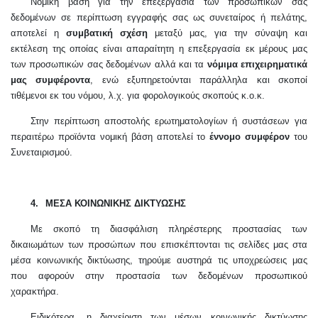
Νομική βάση για την επεξεργασία των προσωπικών σας
δεδομένων σε περίπτωση εγγραφής σας ως συνεταίρος ή πελάτης,
αποτελεί η
συμβατική σχέση
μεταξύ μας, για την σύναψη και
εκτέλεση της οποίας είναι απαραίτητη η επεξεργασία εκ μέρους μας
των προσωπικών σας δεδομένων αλλά και τα
νόμιμα επιχειρηματικά
μας συμφέροντα
, ενώ εξυπηρετούνται παράλληλα και σκοποί
τιθέμενοι εκ του νόμου, λ.χ. για φορολογικούς σκοπούς κ.ο.κ.
Στην περίπτωση αποστολής ερωτηματολογίων ή συστάσεων για
περαιτέρω προϊόντα νομική βάση αποτελεί το
έννομο συμφέρον
του
Συνεταιρισμού.
4.
ΜΕΣΑ ΚΟΙΝΩΝΙΚΗΣ ΔΙΚΤΥΩΣΗΣ
Με σκοπό τη διασφάλιση πληρέστερης προστασίας των
δικαιωμάτων των προσώπων που επισκέπτονται τις σελίδες μας στα
μέσα κοινωνικής δικτύωσης, τηρούμε αυστηρά τις υποχρεώσεις μας
που αφορούν στην προστασία των δεδομένων προσωπικού
χαρακτήρα.
Ειδικότερα, η διαχείριση των μέσων κοινωνικής δικτύωσης