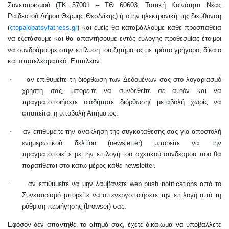
Συνεταιρισμού (ΤΚ 57001 – ΤΘ 60603, Τοπική Κοινότητα Νέας
Ραιδεστού Δήμου Θέρμης Θεσ/νίκης) ή στην ηλεκτρονική της διεύθυνση
(
ctopalop
at
syfathess
.
gr
) και εμείς θα καταβάλλουμε κάθε προσπάθεια
να εξετάσουμε και θα απαντήσουμε εντός εύλογης προθεσμίας
έτοιμοι
να συνδράμουμε στην επίλυση του ζητήματος με τρόπο γρήγορο, δίκαιο
και αποτελεσματικό. Επιπλέον:
·
αν επιθυμείτε τη διόρθωση των Δεδομένων σας στο λογαριασμό
χρήστη σας, μπορείτε να συνδεθείτε σε αυτόν και να
πραγματοποιήσετε οιαδήποτε διόρθωση/ μεταβολή χωρίς να
απαιτείται η υποβολή Αιτήματος.
·
αν επιθυμείτε την ανάκληση της συγκατάθεσης σας για αποστολή
ενημερωτικού δελτίου (newsletter) μπορείτε να την
πραγματοποιείτε με την επιλογή του σχετικού συνδέσμου που θα
παρατίθεται στο κάτω μέρος κάθε newsletter.
·
αν επιθυμείτε να μην λαμβάνετε web push notifications από το
Συνεταιρισμό μπορείτε να απενεργοποιήσετε την επιλογή από τη
ρύθμιση περιήγησης (browser) σας.
Εφόσον δεν απαντηθεί το αίτημά σας, έχετε δικαίωμα να υποβάλλετε