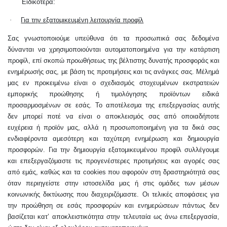
Ειδικότερα:
·
Για την εξατομικευμένη λειτουργία προφίλ
Σας γνωστοποιούμε υπεύθυνα ότι τα προσωπικά σας δεδομένα
δύνανται να χρησιμοποιούνται αυτοματοποιημένα για την κατάρτιση
προφίλ, επί σκοπώ προωθήσεως της βέλτιστης δυνατής προσφοράς και
ενημέρωσής σας, με βάση τις προτιμήσεις και τις ανάγκες σας. Μέλημά
μας εν προκειμένω είναι ο σχεδιασμός στοχευμένων εκστρατειών
εμπορικής προώθησης ή τιμολόγησης προϊόντων ειδικά
προσαρμοσμένων σε εσάς. Το αποτέλεσμα της επεξεργασίας αυτής
δεν μπορεί ποτέ να είναι ο αποκλεισμός σας από οποιαδήποτε
ευχέρεια ή προϊόν μας, αλλά η προσωποποιημένη για τα δικά σας
ενδιαφέροντα αμεσότερη και ταχύτερη ενημέρωση και δημιουργία
προσφορών. Για την δημιουργία εξατομικευμένου προφίλ συλλέγουμε
και επεξεργαζόμαστε τις προγενέστερες προτιμήσεις και αγορές σας
από εμάς, καθώς και τα
cookies
που αφορούν στη δραστηριότητά σας
όταν περιηγείστε στην ιστοσελίδα μας ή στις ομάδες των μέσων
κοινωνικής δικτύωσης που διαχειριζόμαστε. Οι τελικές αποφάσεις για
την προώθηση σε εσάς προσφορών και ενημερώσεων πάντως δεν
βασίζεται κατ’ αποκλειστικότητα στην τελευταία ως άνω επεξεργασία,