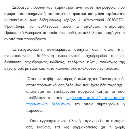
Δεδομένα προσωπικού χαρακτήρα είναι κάθε πληροφορία που
αφορά ταυτοποιημένο ή ταυτοποιήσιμο
φυσικό και μόνο πρόσωπο
(«υποκείμενο των δεδομένων») (
άρθρο 1 Κανονισμού 2016/679
).
Φροντίζουμε να συλλέγουμε μόνο τα απολύτως απαραίτητα
Προσωπικά Δεδομένα τα οποία είναι ορθά, κατάλληλα και σαφή για το
σκοπό που προορίζονται.
Επεξεργαζόμαστε συγκεκριμένα στοιχεία σας, όπως π.χ.
ονοματεπώνυμο, διεύθυνση ηλεκτρονικού ταχυδρομείου (
e
-
mail
),
διεύθυνση, ταχυδρομικός κώδικας, τηλέφωνο κ.λπ., αναλόγως της
σχέσης σας με εμάς και, κατά κανόνα, στις ακόλουθες περιπτώσεις:
·
Όταν είστε ήδη συνεταίρος ή πελάτης του Συνεταιρισμού,
οπότε προσωπικά σας δεδομένα που έχετε ήδη παράσχει,
υπόκεινται σε επεξεργασία σύμφωνα και με τα όσα
προβλέπονται στην
ισχύουσα πολιτική προστασίας
προσωπικών δεδομένων
,
την οποία συμπληρώνει η
παρούσα,
·
Όταν εγγράφεστε ως μέλος ή παραχωρείτε τα στοιχεία
σας εκούσια, είτε ως φαρμακοποιός (με ή χωρίς