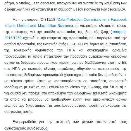
ρήτρα, ο οποίος, με τη σειρά του, υποχρεούται να αναστείλει τη διαβίβαση των
δεδομένων ή/και να καταγγείλει τη σύμβαση με τον εισαγωγέα των δεδομένων.
Με την απόφαση
C
-311/18 (
Data
Protection
Commissioner
v
Facebook
Ireland
Limited
and
Maximillian
Schrems
), το Δικαστήριο εξέτασε το κύρος
της απόφασης για την ασπίδα προστασίας της ιδιωτικής ζωής (
απόφαση
2016/1250
σχετικά με την επάρκεια της προστασίας που παρέχεται από την
ασπίδα προστασίας της ιδιωτικής ζωής ΕΕ–ΗΠΑ) και έκρινε ότι οι απαιτήσεις
της εσωτερικής νομοθεσίας των ΗΠΑ και συγκεκριμένα ορισμένα
προγράμματα τα οποία επιτρέπουν την πρόσβαση αμερικανικών δημόσιων
αρχών σε δεδομένα προσωπικού χαρακτήρα που διαβιβάζονται από την ΕΕ
στις ΗΠΑ για σκοπούς εθνικής ασφάλειας, οδηγούν σε περιορισμούς της
προστασίας δεδομένων προσωπικού χαρακτήρα οι οποίοι δεν οριοθετούνται
με τέτοιον τρόπο ώστε να ανταποκρίνονται σε απαιτήσεις ουσιαστικά
ισοδύναμες με εκείνες που επιβάλλει το δίκαιο της Ένωσης, και ότι αυτή η
νομοθεσία δεν παρέχει στα υποκείμενο των δεδομένων εκτελεστά δικαιώματα
τα οποία να μπορούν να προβληθούν έναντι των αμερικανικών αρχών
ενώπιον των δικαστηρίων. Για τους λόγους αυτούς προέβη σε ακύρωση της
συμφωνίας αυτής.
Ενημερωθείτε για την πολιτική των μέσων αυτών από τους
αντίστοιχους συνδέσμους: