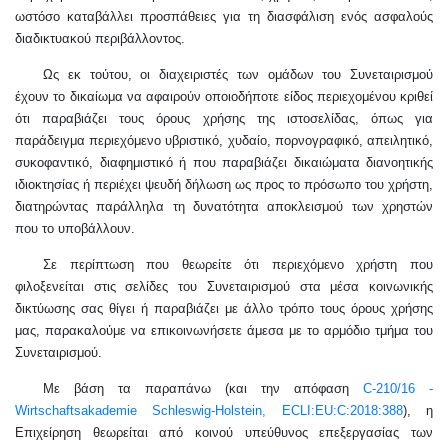
ωστόσο καταβάλλει προσπάθειες για τη διασφάλιση ενός ασφαλούς
διαδικτυακού περιβάλλοντος.
Ως εκ τούτου, οι διαχειριστές των ομάδων του Συνεταιρισμού
έχουν το δικαίωμα να αφαιρούν οποιοδήποτε είδος περιεχομένου κριθεί
ότι παραβιάζει τους όρους χρήσης της ιστοσελίδας, όπως για
παράδειγμα περιεχόμενο υβριστικό, χυδαίο, πορνογραφικό, απειλητικό,
συκοφαντικό, διαφημιστικό ή που παραβιάζει δικαιώματα διανοητικής
ιδιοκτησίας ή περιέχει ψευδή δήλωση ως προς το πρόσωπο του χρήστη,
διατηρώντας παράλληλα τη δυνατότητα αποκλεισμού των χρηστών
που το υποβάλλουν.
Σε περίπτωση που θεωρείτε ότι περιεχόμενο χρήστη που
φιλοξενείται στις σελίδες του Συνεταιρισμού στα μέσα κοινωνικής
δικτύωσης σας θίγει ή παραβιάζει με άλλο τρόπο τους όρους χρήσης
μας, παρακαλούμε να επικοινωνήσετε άμεσα με το αρμόδιο τμήμα του
Συνεταιρισμού.
Με βάση τα παραπάνω (και την απόφαση
C-210/16 -
Wirtschaftsakademie Schleswig-Holstein, ECLI:EU:C:2018:388
), η
Επιχείρηση θεωρείται από κοινού υπεύθυνος επεξεργασίας των