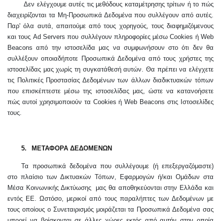
Δεν ελέγχουμε αυτές τις μεθόδους καταμέτρησης τρίτων ή το πώς
διαχειρίζονται τα Μη-Προσωπικά Δεδομένα που συλλέγουν από αυτές.
Παρ' όλα αυτά, απαιτούμε από τους χορηγούς, τους διαφημιζόμενους
και τους Ad Servers που συλλέγουν πληροφορίες μέσω Cookies ή Web
Beacons από την ιστοσελίδα μας να συμφωνήσουν στο ότι δεν θα
συλλέξουν οποιαδήποτε Προσωπικά Δεδομένα από τους χρήστες της
ιστοσελίδας μας χωρίς τη συγκατάθεσή αυτών. Θα πρέπει να ελέγχετε
τις Πολιτικές Προστασίας Δεδομένων των άλλων διαδικτυακών τόπων
που επισκέπτεστε μέσω της ιστοσελίδας μας, ώστε να κατανοήσετε
πώς αυτοί χρησιμοποιούν τα Cookies ή Web Beacons στις Ιστοσελίδες
τους.
5.
ΜΕΤΑΦΟΡΑ ΔΕΔΟΜΕΝΩΝ
Τα προσωπικά δεδομένα που συλλέγουμε (ή επεξεργαζόμαστε)
στο πλαίσιο των Δικτυακών Τόπων, Εφαρμογών ή/και Ομάδων στα
Μέσα Κοινωνικής Δικτύωσης
μας θα αποθηκεύονται στην Ελλάδα και
εντός ΕΕ. Ωστόσο, μερικοί από τους παραλήπτες των Δεδομένων με
τους οποίους ο Συνεταιρισμός μοιράζεται τα Προσωπικά Δεδομένα σας
μπορεί να βρίσκονται σε άλλες χώρες εκτός από αυτήν στην οποία