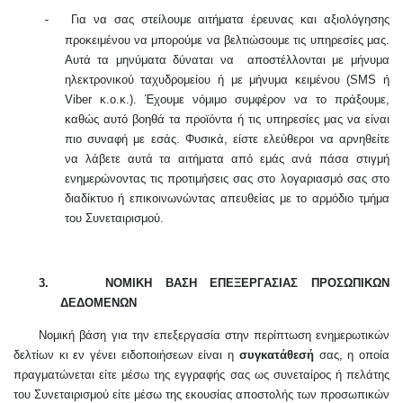
Για να σας στείλουμε αιτήματα έρευνας και αξιολόγησης
-
προκειμένου να μπορούμε να βελτιώσουμε τις υπηρεσίες μας.
Αυτά τα μηνύματα δύναται να
αποστέλλονται με μήνυμα
ηλεκτρονικού ταχυδρομείου ή με μήνυμα κειμένου (SMS ή
Viber
κ.ο.κ.). Έχουμε νόμιμο συμφέρον να το πράξουμε,
καθώς αυτό βοηθά τα προϊόντα ή τις υπηρεσίες μας να είναι
πιο συναφή με εσάς. Φυσικά, είστε ελεύθεροι να αρνηθείτε
να λάβετε αυτά τα αιτήματα από εμάς ανά πάσα στιγμή
ενημερώνοντας τις προτιμήσεις σας στο λογαριασμό σας στο
διαδίκτυο ή επικοινωνώντας απευθείας με το αρμόδιο τμήμα
του Συνεταιρισμού.
3.
ΝΟΜΙΚΗ ΒΑΣΗ ΕΠΕΞΕΡΓΑΣΙΑΣ ΠΡΟΣΩΠΙΚΩΝ
ΔΕΔΟΜΕΝΩΝ
Νομική βάση για την επεξεργασία στην περίπτωση ενημερωτικών
δελτίων κι εν γένει ειδοποιήσεων είναι η
συγκατάθεσή
σας, η οποία
πραγματώνεται είτε μέσω της εγγραφής σας ως συνεταίρος ή πελάτης
του Συνεταιρισμού είτε μέσω της εκουσίας αποστολής των προσωπικών