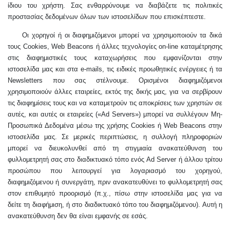
ίδιου του χρήστη. Σας ενθαρρύνουμε να διαβάζετε τις πολιτικές
προστασίας δεδομένων όλων των ιστοσελίδων που επισκέπτεστε.
Οι χορηγοί ή οι διαφημιζόμενοι μπορεί να χρησιμοποιούν τα δικά
τους Cookies, Web Beacons ή άλλες τεχνολογίες on-line καταμέτρησης
στις διαφημιστικές τους καταχωρήσεις που εμφανίζονται στην
ιστοσελίδα μας και στα e-mails, τις ειδικές προωθητικές ενέργειες ή τα
Newsletters που σας στέλνουμε. Ορισμένοι διαφημιζόμενοι
χρησιμοποιούν άλλες εταιρείες, εκτός της δικής μας, για να σερβίρουν
τις διαφημίσεις τους και να καταμετρούν τις αποκρίσεις των χρηστών σε
αυτές, και αυτές οι εταιρείες («Ad Servers») μπορεί να συλλέγουν Μη-
Προσωπικά Δεδομένα μέσω της χρήσης Cookies ή Web Beacons στην
ιστοσελίδα μας. Σε μερικές περιπτώσεις, η συλλογή πληροφοριών
μπορεί να διευκολυνθεί από τη στιγμιαία ανακατεύθυνση του
φυλλομετρητή σας στο διαδικτυακό τόπο ενός Ad Server ή άλλου τρίτου
προσώπου που λειτουργεί για λογαριασμό του χορηγού,
διαφημιζόμενου ή συνεργάτη, πριν ανακατευθύνει το φυλλομετρητή σας
στον επιθυμητό προορισμό (π.χ., πίσω στην ιστοσελίδα μας για να
δείτε τη διαφήμιση, ή στο διαδικτυακό τόπο του διαφημιζόμενου). Αυτή η
ανακατεύθυνση δεν θα είναι εμφανής σε εσάς.