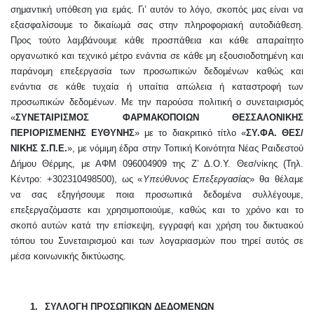
σημαντική υπόθεση για εμάς. Γι’ αυτόν το λόγο, σκοπός μας είναι να
εξασφαλίσουμε το δικαίωμά σας στην πληροφοριακή αυτοδιάθεση.
Προς τούτο λαμβάνουμε κάθε προσπάθεια και κάθε απαραίτητο
οργανωτικό και τεχνικό μέτρο ενάντια σε κάθε μη εξουσιοδοτημένη και
παράνομη επεξεργασία των προσωπικών δεδομένων καθώς και
ενάντια σε κάθε τυχαία ή υπαίτια απώλεια ή καταστροφή των
προσωπικών δεδομένων. Με την παρούσα πολιτική ο συνεταιρισμός
«
ΣΥΝΕΤΑΙΡΙΣΜΟΣ ΦΑΡΜΑΚΟΠΟΙΩΝ ΘΕΣΣΑΛΟΝΙΚΗΣ
ΠΕΡΙΟΡΙΣΜΕΝΗΣ ΕΥΘΥΝΗΣ
» με το διακριτικό τίτλο «
ΣΥ.ΦΑ. ΘΕΣ/
ΝΙΚΗΣ Σ.Π.Ε.
», με νόμιμη έδρα στην Τοπική Κοινότητα Νέας Ραιδεστού
Δήμου Θέρμης, με ΑΦΜ 096004909 της Ζ’ Δ.Ο.Υ. Θεσ/νίκης (Τηλ.
Κέντρο: +302310498500), ως «
Υπεύθυνος Επεξεργασίας
» θα θέλαμε
να σας εξηγήσουμε ποια προσωπικά δεδομένα συλλέγουμε,
επεξεργαζόμαστε και χρησιμοποιούμε, καθώς και το χρόνο και το
σκοπό αυτών κατά την επίσκεψη, εγγραφή και χρήση του δικτυακού
τόπου του Συνεταιρισμού και των λογαριασμών που τηρεί αυτός σε
μέσα κοινωνικής δικτύωσης.
1.
ΣΥΛΛΟΓΗ ΠΡΟΣΩΠΙΚΩΝ ΔΕΔΟΜΕΝΩΝ